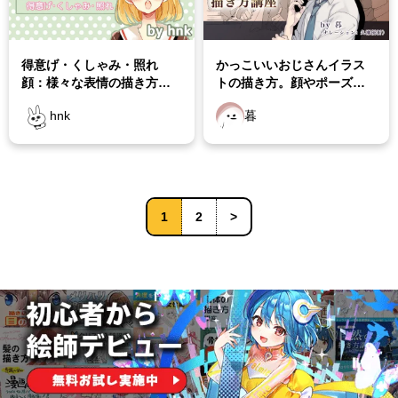
得意げ・くしゃみ・照れ
かっこいいおじさんイラス
顔：様々な表情の描き方講
トの描き方。顔やポーズの
座
コツも
hnk
暮
1
2
>