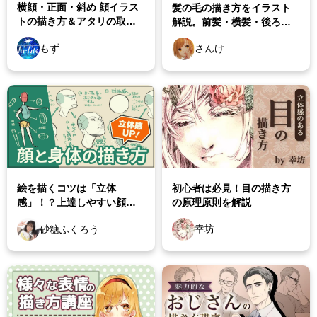
横顔・正面・斜め 顔イラス
髪の毛の描き方をイラスト
トの描き方＆アタリの取り
解説。前髪・横髪・後ろ髪
方！アオリ・フカンも
の3ブロックに分けよう
もず
さんけ
初心者は必見！目の描き方
絵を描くコツは「立体
の原理原則を解説
感」！？上達しやすい顔と
体の描き方を紹介
幸坊
砂糖ふくろう