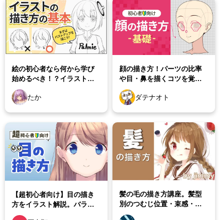
顔や髪の描き方講座
身体の描き方講座
服や小物の描き方講座
絵の初心者なら何から学び
顔の描き方！パーツの比率
始めるべき！？イラストの
や目・鼻を描くコツを覚え
構図と色の塗り方講座
描き方を基本から学べる講
よう
たか
ダテナオト
座はこちら
背景の基本とパース講座
空・雲・木・自然の描き方
動物・ケモミミの描き方
漫画の描き方講座
髪の毛の描き方講座。髪型
【超初心者向け】目の描き
別のつむじ位置・束感・流
方をイラスト解説。バラン
コピック・色鉛筆の講座
れのコツは？
スの取り方や色塗りのコツ