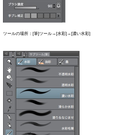
ツールの場所：[筆]ツール→[水彩]→[濃い水彩]