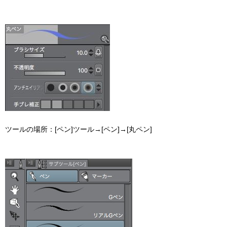
ツールの場所：[ペン]ツール→[ペン]→[丸ペン]