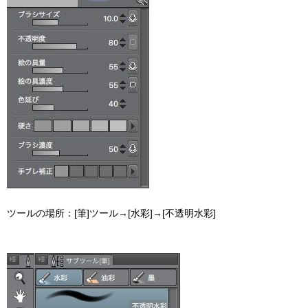
ツールの場所：[筆]ツール→[水彩]→[不透明水彩]