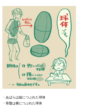
・あばらは縦につぶれた球体
・骨盤は横につぶれた球体