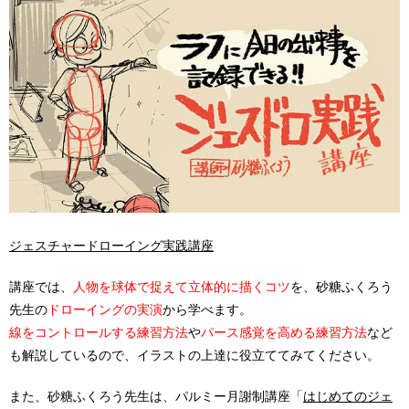
ジェスチャードローイング実践講座
講座では、
人物を球体で捉えて立体的に描くコツ
を、砂糖ふくろう
先生の
ドローイングの実演
から学べます。
線をコントロールする練習方法
や
パース感覚を高める練習方法
など
も解説しているので、イラストの上達に役立ててみてください。
また、砂糖ふくろう先生は、パルミー月謝制講座「
はじめてのジェ