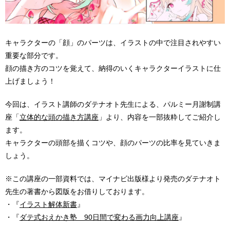
キャラクターの「顔」のパーツは、イラストの中で注目されやすい
重要な部分です。
顔の描き方のコツを覚えて、納得のいくキャラクターイラストに仕
上げましょう！
今回は、イラスト講師のダテナオト先生による、パルミー月謝制講
座「
立体的な頭の描き方講座
」より、内容を一部抜粋してご紹介し
ます。
キャラクターの頭部を描くコツや、顔のパーツの比率を見ていきま
しょう。
※この講座の一部資料では、マイナビ出版様より発売のダテナオト
先生の著書から図版をお借りしております。
・『
イラスト解体新書
』
・『
ダテ式おえかき塾 90日間で変わる画力向上講座
』