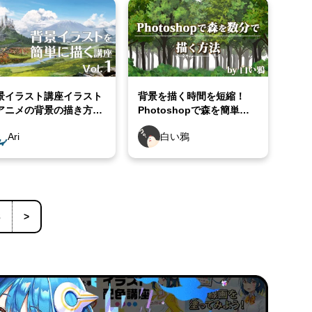
景イラスト講座イラスト
背景を描く時間を短縮！
アニメの背景の描き方
Photoshopで森を簡単に
ri先生Vol.1]
数分で描く方法
Ari
白い鴉
3
>