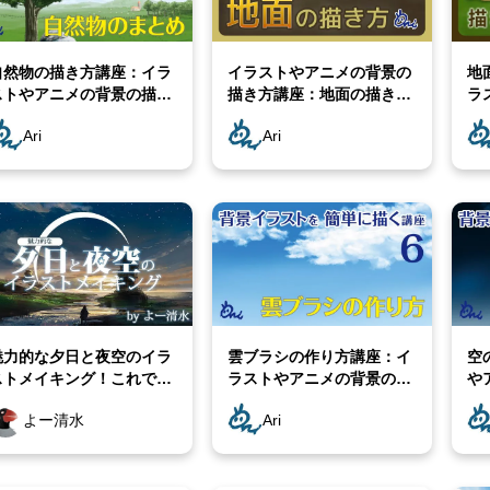
自然物の描き方講座：イラ
イラストやアニメの背景の
地
ストやアニメの背景の描き
描き方講座：地面の描き方
ラ
 [Ari先生Vol.10]
[Ari先生Vol.9]
き方
Ari
Ari
魅力的な夕日と夜空のイラ
雲ブラシの作り方講座：イ
空
ストメイキング！これで背
ラストやアニメの背景の描
や
景イラストも怖くない！？
き方 [Ari先生Vol.6]
[A
よー清水
Ari