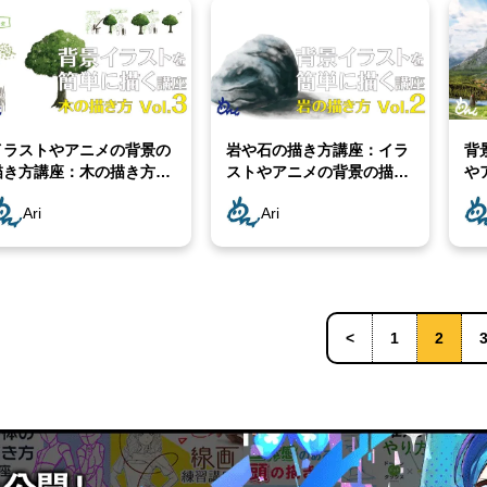
イラストやアニメの背景の
岩や石の描き方講座：イラ
背
描き方講座：木の描き方
ストやアニメの背景の描き
や
Ari先生Vol.3]
方 [Ari先生Vol.2]
[A
Ari
Ari
<
1
2