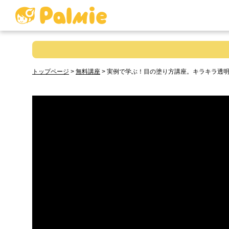
トップページ
>
無料講座
>
実例で学ぶ！目の塗り方講座。キラキラ透