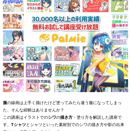
服
の線画は上手く描けたけど塗ってみたら違う服になってしまっ
た、そんな経験はありませんか？
この講座はイラストでの
シワ
の
描き方
・塗り方を解説した講座で
す。
Tシャツ
とシャツといった素材別でのシワの描き方や影の出来