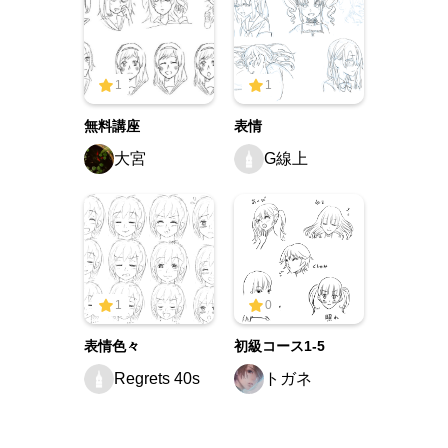
1
1
無料講座
表情
大宮
G線上
1
0
表情色々
初級コース1-5
Regrets 40s
トガネ