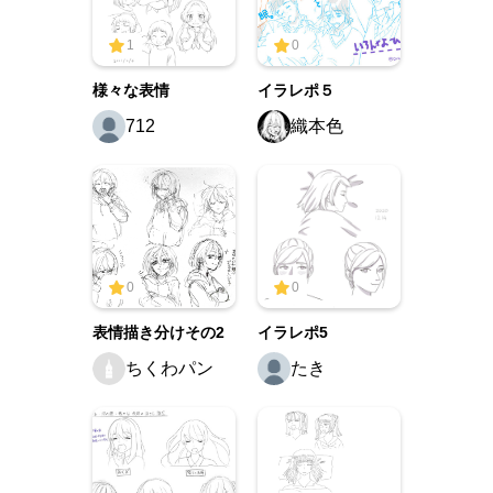
1
0
様々な表情
イラレポ５
712
織本色
0
0
表情描き分けその2
イラレポ5
ちくわパン
たき