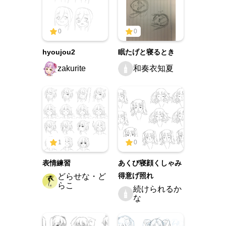
0
0
hyoujou2
眠たげと寝るとき
zakurite
和奏衣知夏
1
0
表情練習
あくび寝顔くしゃみ
得意げ照れ
どらせな・ど
らこ
続けられるか
な