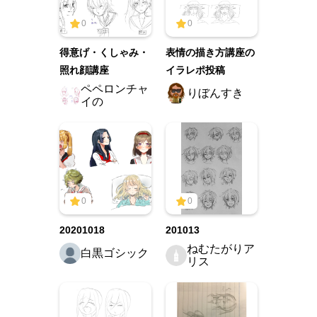
0
0
得意げ・くしゃみ・
表情の描き方講座の
照れ顔講座
イラレポ投稿
ペペロンチャ
りぼんすき
イの
0
0
20201018
201013
ねむたがりア
白黒ゴシック
リス