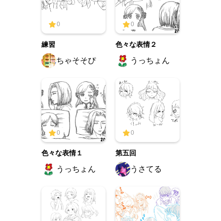
0
0
練習
色々な表情２
ちゃそそぴ
うっちょん
0
0
色々な表情１
第五回
うっちょん
うさてる