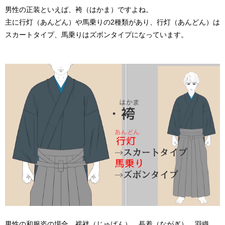
男性の正装といえば、
袴（はかま）
ですよね。
主に行灯（あんどん）や馬乗りの2種類があり、行灯（あんどん）は
スカートタイプ、馬乗りはズボンタイプになっています。
男性の和服姿の場合、
襦袢（じゅばん）
、
長着（ながぎ）
、
羽織