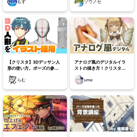
もず
ゾウノセ
ャの作り方から解説
水彩・油絵の講座
イラストメイキング
アニメの描き方講座
クリスタの設定と使い方講座
【クリスタ】3Dデッサン人
アナログ風のデジタルイラ
形の使い方。ポーズの参考
ストの描き方！クリスタを
キャラデザやその他の講座
用にオススメ
使った制作工程
らむ
ume