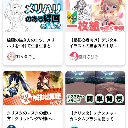
顔や髪の描き方講座
身体の描き方講座
服や小物の描き方講座
線画の描き方のコツ。メリ
【超初心者向け】デジタル
ハリをつけて生き生きとし
イラストの描き方の手順。
構図と色の塗り方講座
た絵に！『ベクターレイヤ
クリスタの使い方から解説
羽々倉ごし
雪詩さひろ
ー』できれいな線を引こう
背景の基本とパース講座
空・雲・木・自然の描き方
動物・ケモミミの描き方
漫画の描き方講座
クリスタのマスクの使い
【クリスタ】テクスチャ・
方！クリッピングや補正、
カスタムブラシを使って背
コピック・色鉛筆の講座
ロックを学ぼう
景作画を簡単に。テクスチ