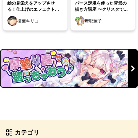
絵の見栄えをアップさせ
パース定規を使った背景の
る！仕上げのエフェクト講
描き方講座 〜クリスタで背
座
景の描き方を学ぼう〜
柳葉キリコ
摩耶薫子
カテゴリ