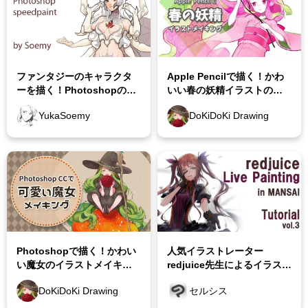
身体の描き方講座
服や小物の描き方講座
ファンタジーのキャラクタ
Apple Pencilで描く！かわ
ーを描く！Photoshopのイ
いい春の妖精イラストのメ
構図と色の塗り方講座
ラストメイキング
イキング講座
YukaSoemy
DoKiDoKi Drawing
背景の基本とパース講座
空・雲・木・自然の描き方
動物・ケモミミの描き方
漫画の描き方講座
Photoshopで描く！かわい
人気イラストレーター
い魔女のイラストメイキン
redjuice先生によるイラスト
コピック・色鉛筆の講座
グ講座
メイキング 3/3 〜背景＋仕
DoKiDoKi Drawing
セルシス
上げ〜