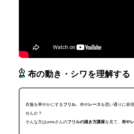
布の動き・シワを理解する
衣服を華やかにする
フリル
。布や
レース
を思い通りに表現
せんか？
そんな方はumeさんの
フリルの描き方講座
を見て、
布や