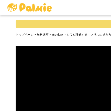
トップページ
>
無料講座
>
布の動き・シワを理解する！フリルの描き