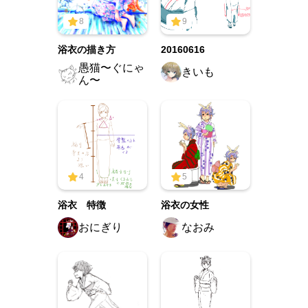
8
9
浴衣の描き方
20160616
愚猫〜ぐにゃ
きいも
ん〜
4
5
浴衣 特徴
浴衣の女性
おにぎり
なおみ