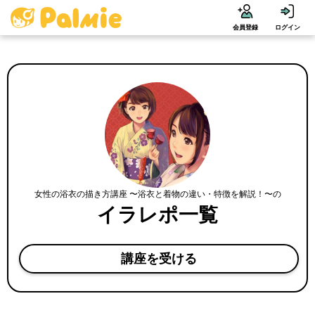
会員登録
ログイン
女性の浴衣の描き方講座 〜浴衣と着物の違い・特徴を解説！〜の
イラレポ一覧
講座を受ける