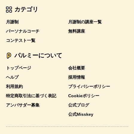
カテゴリ
月謝制
月謝制の講座一覧
パーソナルコーチ
無料講座
コンテスト一覧
パルミーについて
トップページ
会社概要
ヘルプ
採用情報
利用規約
プライバシーポリシー
特定商取引法に基づく表記
Cookieポリシー
アンバサダー募集
公式ブログ
公式Misskey