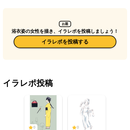
お題
浴衣姿の女性を描き、イラレポを投稿しましょう！
イラレポを投稿する
イラレポ投稿
0
0