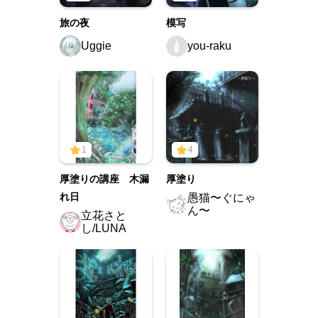
旅の夜
模写
Uggie
you-raku
1
4
厚塗りの講座 木漏
厚塗り
れ日
愚猫〜ぐにゃ
ん〜
立花さと
し/LUNA