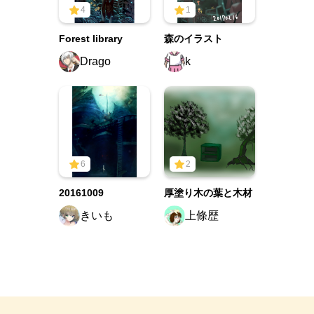
4
1
Forest library
森のイラスト
Drago
k
6
2
20161009
厚塗り木の葉と木材
きいも
上條歴