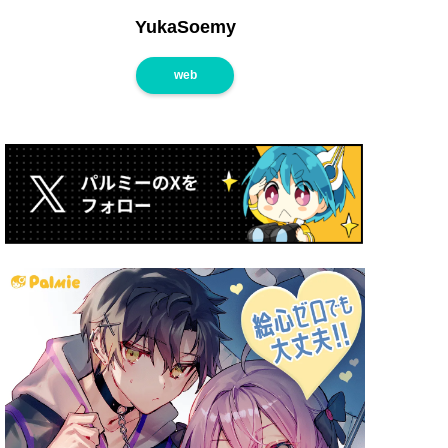
YukaSoemy
web