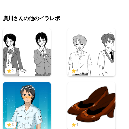
廣川さんの他のイラレポ
2
6
3
4