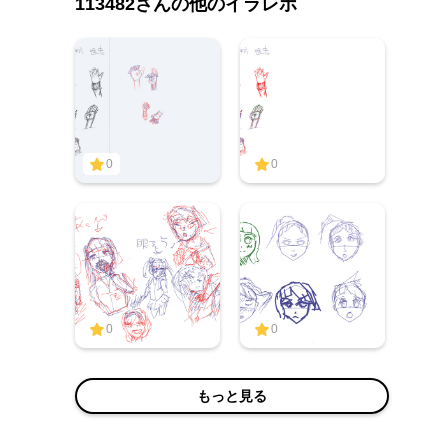
113482さんの他のイラレポ
0
0
0
0
もっと見る