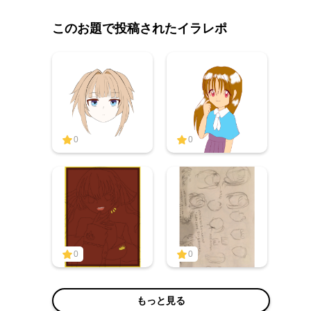
このお題で投稿されたイラレポ
0
0
0
0
もっと見る