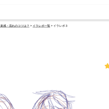
・束感・流れのコツは？
>
イラレポ一覧
>
イラレポ３