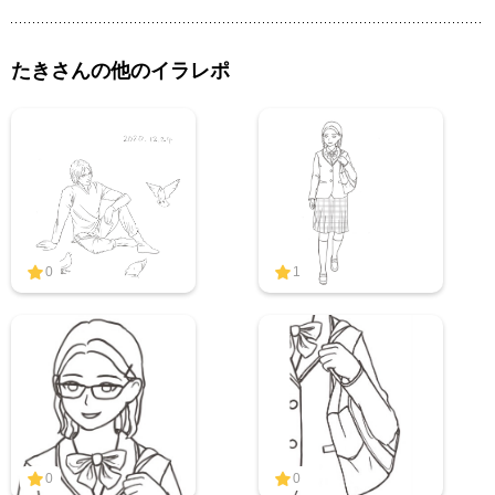
たきさんの他のイラレポ
0
1
0
0