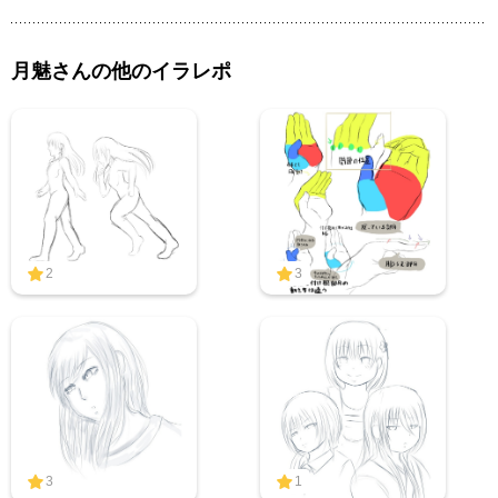
月魅さんの他のイラレポ
2
3
3
1