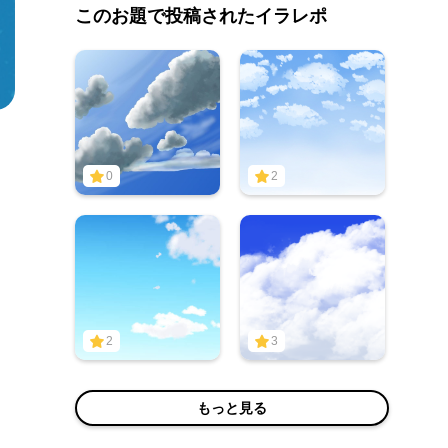
このお題で投稿されたイラレポ
0
2
2
3
もっと見る