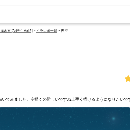
[Ari先生Vol.5]
>
イラレポ一覧
>
夜空
描いてみました。空描くの難しいですね上手く描けるようになりたいで