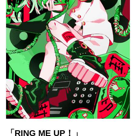
「RING ME UP！」