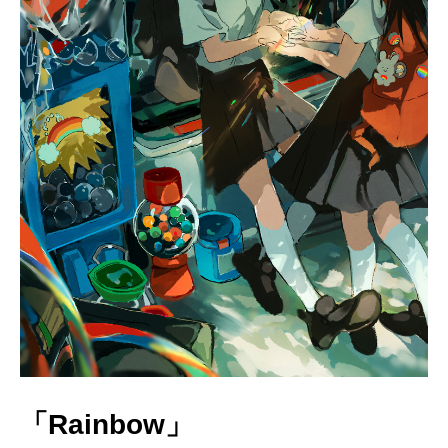
「Rainbow」