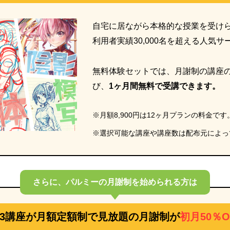
自宅に居ながら本格的な授業を受け
利用者実績30,000名を超える人気
無料体験セットでは、月謝制の講座
び、
1ヶ月間無料で受講できます。
※月額8,900円は12ヶ月プランの料金です
※選択可能な講座や講座数は配布元によっ
さらに、パルミーの
月謝制を始められる方は
63講座が
月額定額制で見放題の
月謝制が
初月50％O