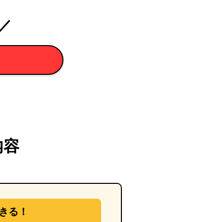
／
内容
きる！