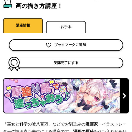
画の描き方講座！
講座情報
お手本
ブックマークに追加
受講完了にする
「巫女と科学の嘘八百万」などでお馴染みの
漫画家
・イラストレー
ターの颯田直斗先生による講座です。
漫画の原稿
をペン入れから仕