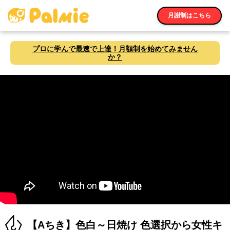
月謝制はこちら
プロに学んで最速で上達！月額制を始めてみません
か？
【Aちき】色白～日焼け 色選択から女性キ