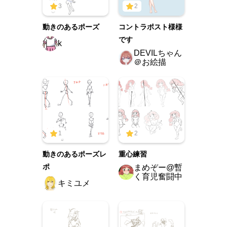
3
2
動きのあるポーズ
コントラポスト様様
です
k
DEVILちゃん
＠お絵描
1
2
動きのあるポーズレ
重心練習
ポ
まめぞー@暫
く育児奮闘中
キミユメ