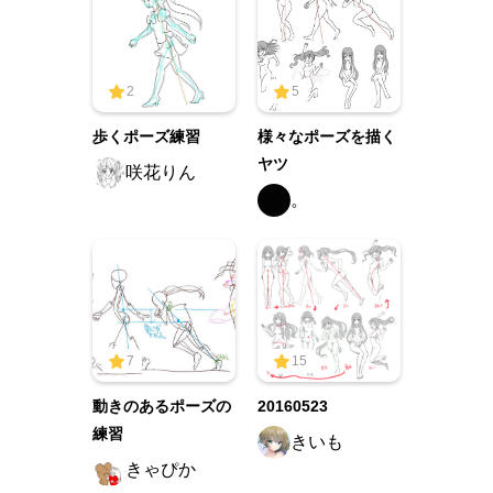
2
5
歩くポーズ練習
様々なポーズを描く
ヤツ
咲花りん
。
7
15
動きのあるポーズの
20160523
練習
きいも
きゃぴか