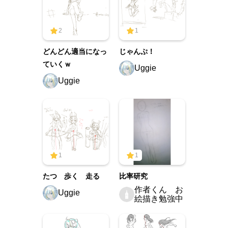
2
1
どんどん適当になっ
じゃんぷ！
ていくｗ
Uggie
Uggie
1
1
たつ 歩く 走る
比率研究
作者くん お
Uggie
絵描き勉強中