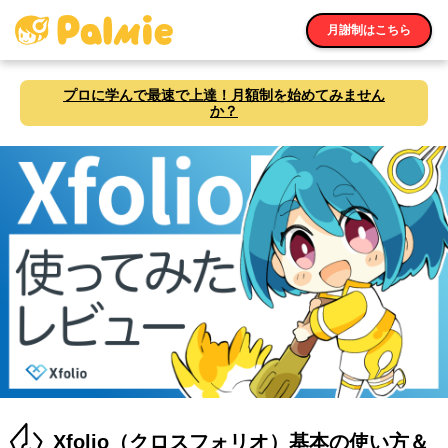
月謝制はこちら
プロに学んで最速で上達！月額制を始めてみません
か？
Xfolio（クロスフォリオ）基本の使い方＆