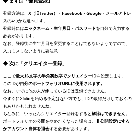
◆ まずは「会員登録」
登録方法は、
X（旧Twitter）・Facebook・Google・メールアドレ
ス
の4つから選べます。
登録時には
ニックネーム・生年月日・パスワード
を自分で入力する
必要があります。
なお、登録後に生年月日を変更することはできないようですので、
入力ミスしないように要注意！
◆ 次に「クリエイター登録」
ここで
最大16文字の半角英数字でクリエイターID
を設定します。
このIDが
自分のポートフォリオURLに使用されます。
なお、すでに他の人が使っているIDは登録できません。
今すぐにXfolioを始める予定はない方でも、IDの取得だけしておくの
もありかもしれませんね。
ちなみに、いったんクリエイター登録をすると
解除はできません
。
ポートフォリオの公開をやめたくなった場合は、
非公開設定にする
かアカウント自体を退会
する必要があります。