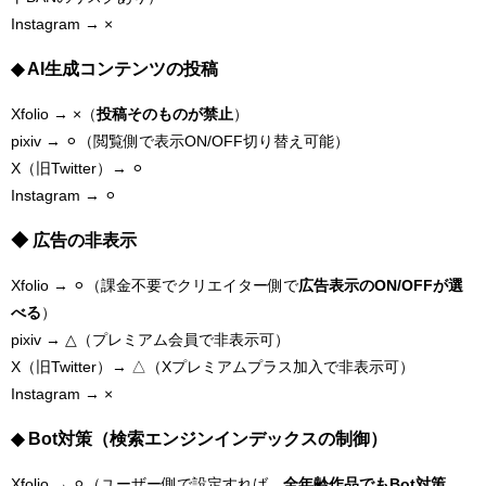
Instagram → ×
◆ AI生成コンテンツの投稿
Xfolio → ×（
投稿そのものが禁止
）
pixiv → ⚪︎（閲覧側で表示ON/OFF切り替え可能）
X（旧Twitter）→ ⚪︎
Instagram → ⚪︎
◆ 広告の非表示
Xfolio → ⚪︎（課金不要でクリエイター側で
広告表示のON/OFFが選
べる
）
pixiv → △（プレミアム会員で非表示可）
X（旧Twitter）→ △（Xプレミアムプラス加入で非表示可）
Instagram → ×
◆ Bot対策（検索エンジンインデックスの制御）
Xfolio → ⚪︎（ユーザー側で設定すれば、
全年齢作品でもBot対策