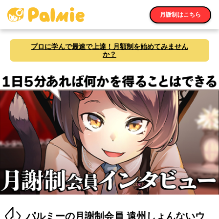
月謝制はこちら
プロに学んで最速で上達！月額制を始めてみません
か？
パルミーの月謝制会員 遠州しょんないウ