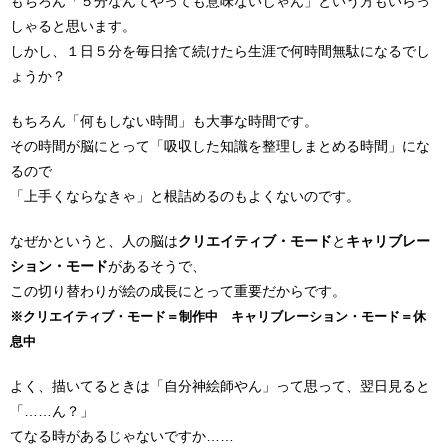
もちろん「５分なんてやっても意味ないじゃん」という方もいらっ
しゃると思います。
しかし、１日５分を毎日捨て続けたら生涯で何時間無駄になるでし
ょうか？
もちろん「何もしない時間」も大事な時間です。
その時間が脳にとって「吸収した知識を整理しまとめる時間」にな
るので
「上手くならなきゃ」と根詰めるのもよくないのです。
なぜかというと、人の脳は
クリエイティブ・モード
と
キャリブレー
ション・モード
があるそうで、
この切り替わりが絵の成長にとって重要だからです。
※クリエイティブ・モード＝制作中 キャリブレーション・モード＝休
息中
よく、描いてるときは「自分神絵師やん」って思って、翌日見ると
「……ん？」
てなる時があるじゃないですか……