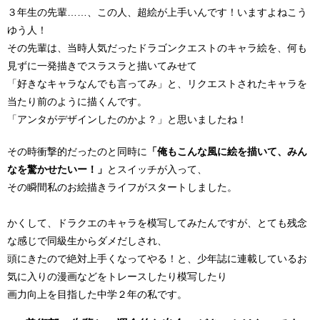
３年生の先輩……、この人、超絵が上手いんです！いますよねこう
ゆう人！
その先輩は、当時人気だったドラゴンクエストのキャラ絵を、何も
見ずに一発描きでスラスラと描いてみせて
「好きなキャラなんでも言ってみ」と、リクエストされたキャラを
当たり前のように描くんです。
「アンタがデザインしたのかよ？」と思いましたね！
その時衝撃的だったのと同時に
「俺もこんな風に絵を描いて、みん
なを驚かせたいー！」
とスイッチが入って、
その瞬間私のお絵描きライフがスタートしました。
かくして、ドラクエのキャラを模写してみたんですが、とても残念
な感じで同級生からダメだしされ、
頭にきたので絶対上手くなってやる！と、少年誌に連載しているお
気に入りの漫画などをトレースしたり模写したり
画力向上を目指した中学２年の私です。