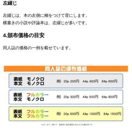
左綴じ
左綴じは、本の左側に糊をつけて背にします。
横書きの小説や評論本は、左綴じが多いです。
4.頒布価格の目安
同人誌の価格の一例を載せています。