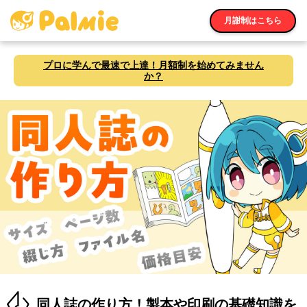
月謝制はこちら
プロに学んで最速で上達！月額制を始めてみません
か？
同人誌の作り方！製本や印刷の基礎知識を