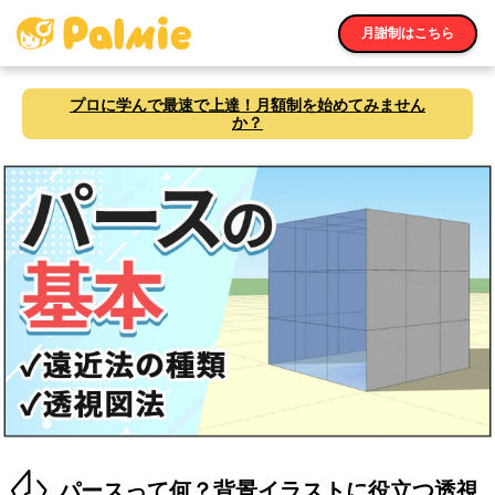
月謝制はこちら
プロに学んで最速で上達！月額制を始めてみません
か？
パースって何？背景イラストに役立つ透視