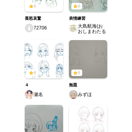
0
0
喜怒哀驚
表情練習
大島航海(お
72706
おしまわたる
0
0
４
無題
瀬名
みずほ