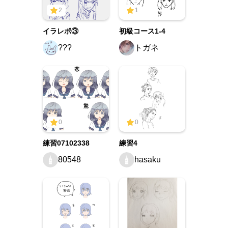
2
1
イラレポ③
初級コース1-4
???
トガネ
0
0
練習07102338
練習4
80548
hasaku