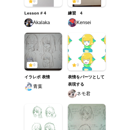
0
0
Lesson # 4
練習 4
Akalaka
Kensei
0
0
イラレポ 表情
表情をパーツとして
表現する
青葉
ネモ君