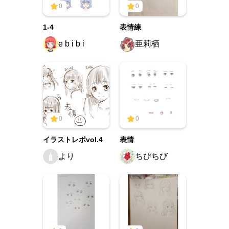
0
0
1-4
表情練
e b i b i
亜莉栖
0
0
イラストレポvol.4
表情
より
ちびちび