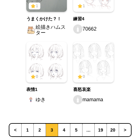
1
1
うまくかけた？！
練習4
絵描きハムス
70662
ター
0
0
表情1
喜怒哀楽
ゆき
mamama
<
1
2
3
4
5
…
19
20
>