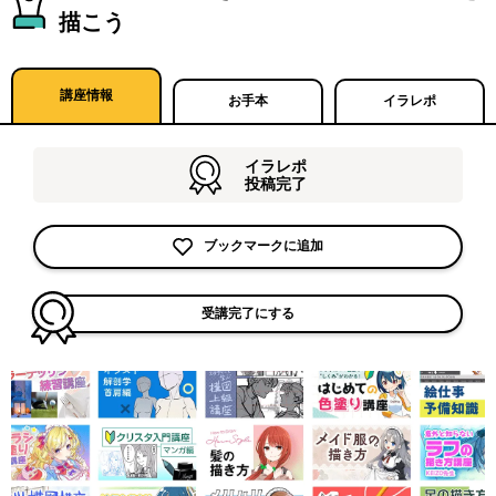
描こう
講座情報
お手本
イラレポ
イラレポ
投稿完了
ブックマークに追加
受講完了にする