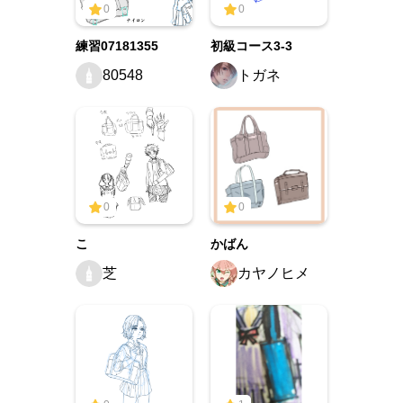
0
0
練習07181355
初級コース3-3
80548
トガネ
0
0
こ
かばん
芝
カヤノヒメ