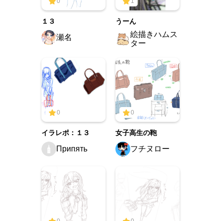
0
1
１３
うーん
絵描きハムス
瀬名
ター
0
0
イラレポ：１３
女子高生の鞄
Припять
フチヌロー