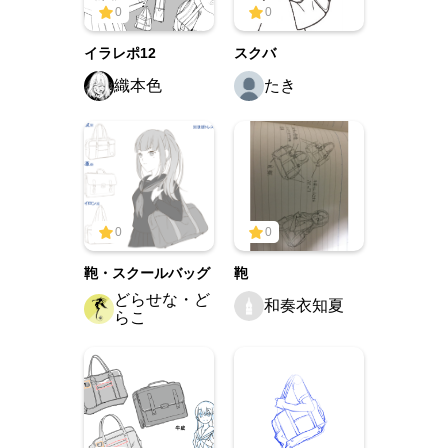
0
0
イラレポ12
スクバ
織本色
たき
0
0
鞄・スクールバッグ
鞄
どらせな・ど
和奏衣知夏
らこ