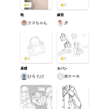
0
0
鞄
練習
クスちゃん
夕
0
0
基礎
カバン
ひろ たけ
米ケーキ