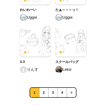
0
0
わいわーい
たぁ～～～っ！
Uggie
Uggie
1
0
3-3
スクールバッグ
りんす
Leksi
1
2
3
4
>