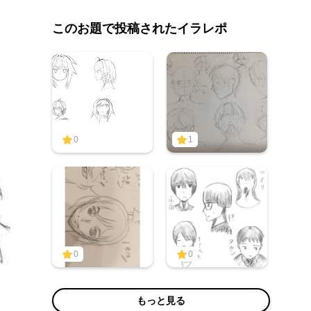
このお題で投稿されたイラレポ
0
1
0
0
もっと見る