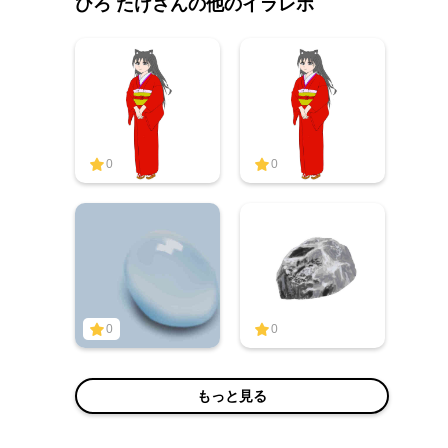
ひろ たけさんの他のイラレポ
0
0
0
0
もっと見る