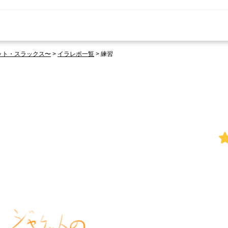
ット・スラックス〜
>
イラレポ一覧
>
練習