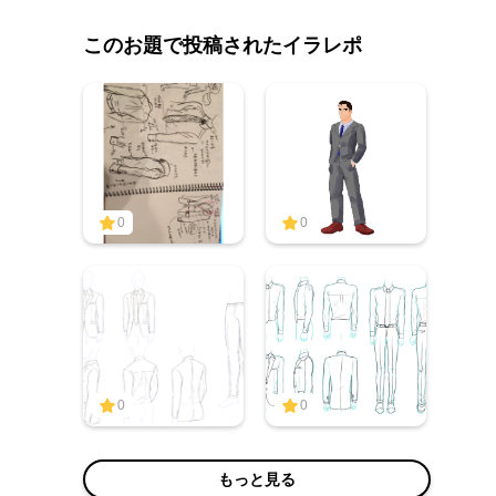
このお題で投稿されたイラレポ
0
0
0
0
もっと見る