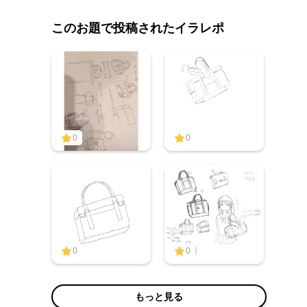
このお題で投稿されたイラレポ
0
0
0
0
もっと見る