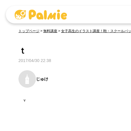
トップページ
>
無料講座
>
女子高生のイラスト講座！鞄・スクールバ
ｔ
2017/04/30 22:38
じゅけ
ｖ