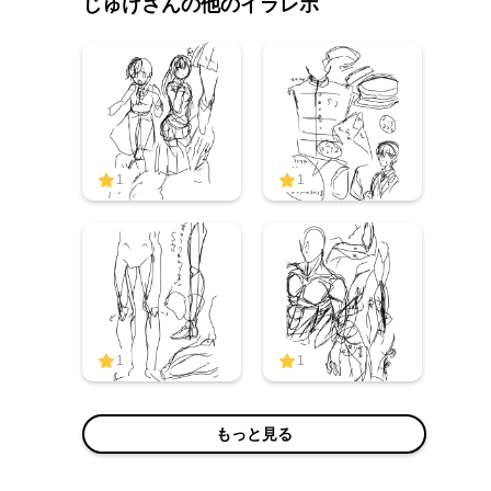
じゅけさんの他のイラレポ
1
1
1
1
もっと見る