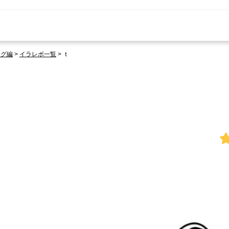
ッグ編
>
イラレポ一覧
>
ｔ