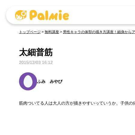
トップページ
>
無料講座
>
男性キャラの体型の描き方講座！細身から
太細普筋
2015/12/03 16:12
ふみ みやび
筋肉ついてる人は大人の方が描きやすいっていうか、子供の