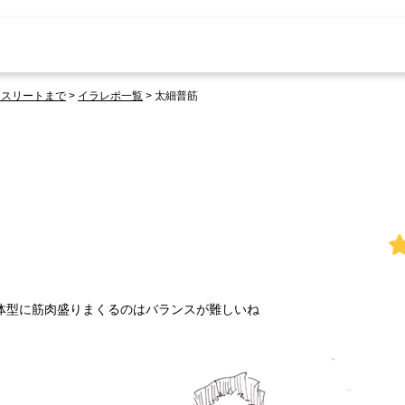
アスリートまで
>
イラレポ一覧
>
太細普筋
体型に筋肉盛りまくるのはバランスが難しいね