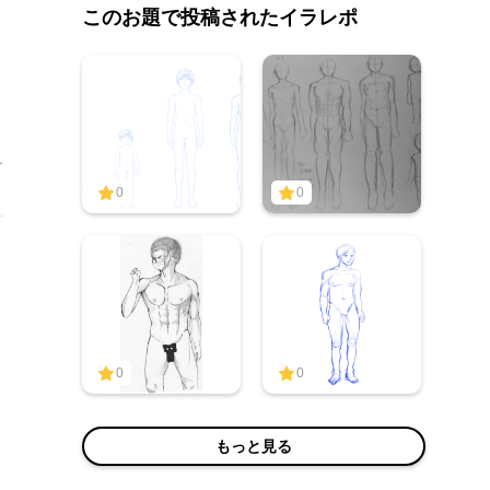
このお題で投稿されたイラレポ
0
0
0
0
もっと見る