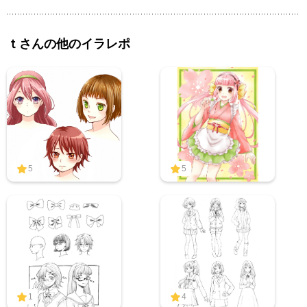
ｔさんの他のイラレポ
5
5
1
4