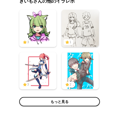
きいもさんの他のイラレポ
3
1
3
2
もっと見る