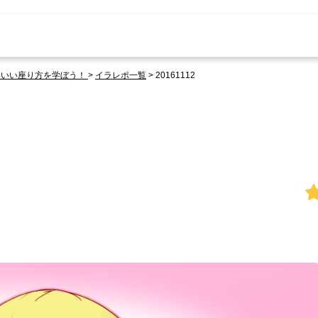
わいい座り方を学ぼう！
>
イラレポ一覧
>
20161112