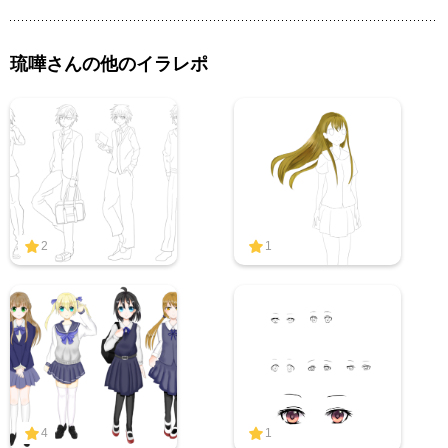
琉嘩さんの他のイラレポ
2
1
4
1