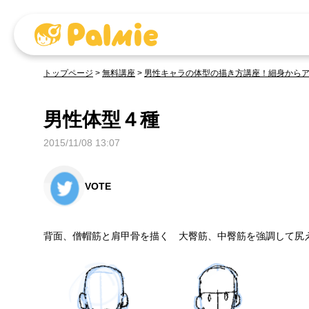
トップページ
>
無料講座
>
男性キャラの体型の描き方講座！細身から
男性体型４種
2015/11/08 13:07
VOTE
背面、僧帽筋と肩甲骨を描く 大臀筋、中臀筋を強調して尻