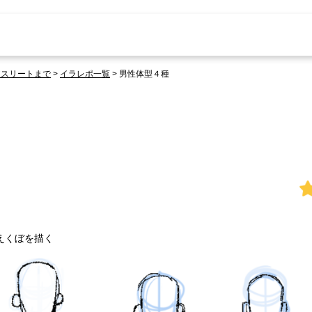
アスリートまで
>
イラレポ一覧
>
男性体型４種
えくぼを描く