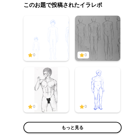
このお題で投稿されたイラレポ
0
0
0
0
もっと見る