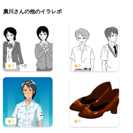
廣川さんの他のイラレポ
2
6
3
4